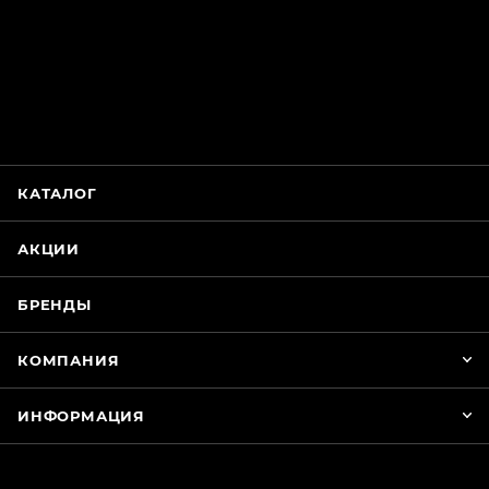
ChatApp
online
Магазин Интимания
Нажмите на кнопку ниже для связи с нами
КАТАЛОГ
WhatsApp
АКЦИИ
БРЕНДЫ
КОМПАНИЯ
ИНФОРМАЦИЯ