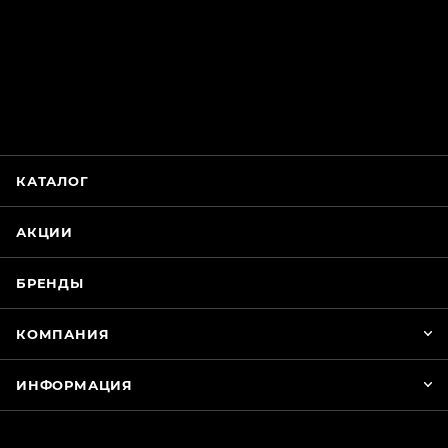
ChatApp
online
Магазин Интимания
Нажмите на кнопку ниже для связи с нами
КАТАЛОГ
WhatsApp
АКЦИИ
БРЕНДЫ
КОМПАНИЯ
ИНФОРМАЦИЯ