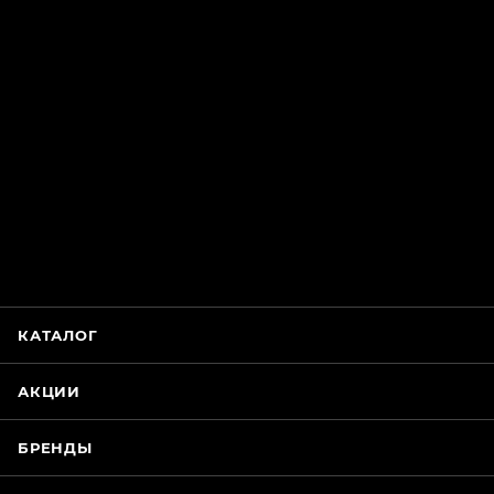
ChatApp
online
Магазин Интимания
Нажмите на кнопку ниже для связи с нами
КАТАЛОГ
WhatsApp
АКЦИИ
БРЕНДЫ