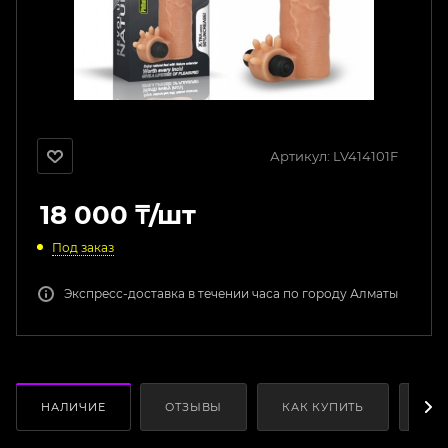
Артикул:
LV414101F
18 000
₸
/шт
Под заказ
Экспресс-доставка в течении часа по городу Алматы
НАЛИЧИЕ
ОТЗЫВЫ
КАК КУПИТЬ
ОП