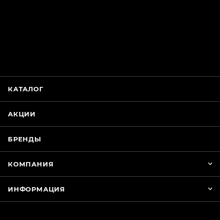
ChatApp
online
Магазин Интимания
Нажмите на кнопку ниже для связи с нами
КАТАЛОГ
WhatsApp
АКЦИИ
БРЕНДЫ
КОМПАНИЯ
ИНФОРМАЦИЯ