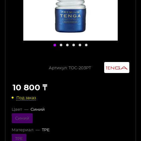
Артикул:
TOC-203PT
10 800
₸
Под заказ
Цвет
—
Синий
Синий
Материал
—
TPE
TPE