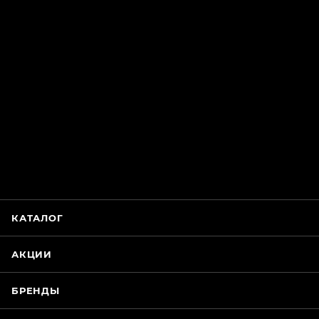
ChatApp
online
Магазин Интимания
Нажмите на кнопку ниже для связи с нами
КАТАЛОГ
WhatsApp
АКЦИИ
БРЕНДЫ