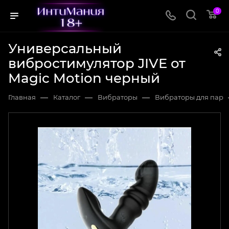
0
Универсальный
вибростимулятор JIVE от
Magic Motion черный
—
—
—
Главная
Каталог
Вибраторы
Вибраторы для пар