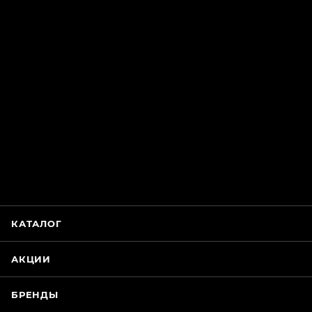
ChatApp
online
Магазин Интимания
Нажмите на кнопку ниже для связи с нами
КАТАЛОГ
WhatsApp
АКЦИИ
БРЕНДЫ