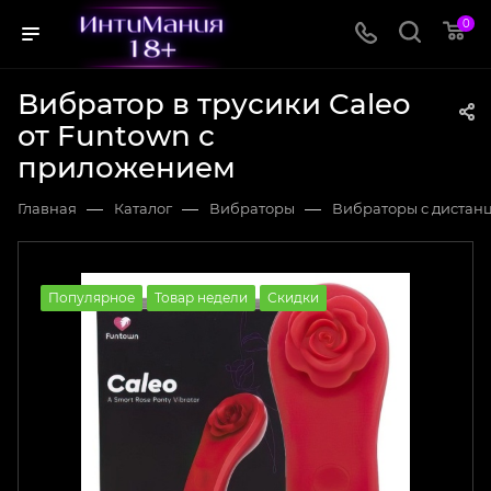
0
Вибратор в трусики Caleo
от Funtown с
приложением
—
—
—
Главная
Каталог
Вибраторы
Вибраторы с дистан
Популярное
Товар недели
Скидки