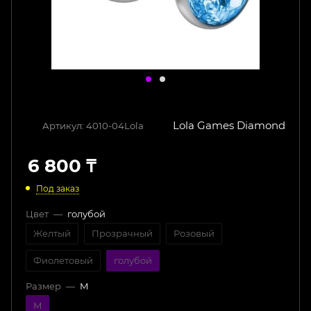
Lola Games Diamond
Артикул:
4010-04Lola
6 800
₸
Под заказ
Цвет
—
голубой
Желтый
Прозрачный
Розовый
Фиолетовый
голубой
Размер
—
M
M