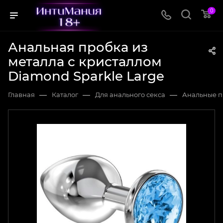
0
Анальная пробка из
металла с кристаллом
Diamond Sparkle Large
—
—
—
Главная
Каталог
Для анального секса
Анальные п