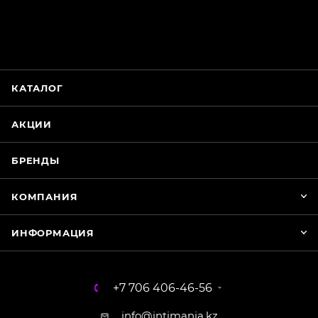
ChatApp
online
КАТАЛОГ
Магазин Интимания
Нажмите на кнопку ниже для связи с нами
АКЦИИ
WhatsApp
БРЕНДЫ
КОМПАНИЯ
ИНФОРМАЦИЯ
+7 706 406-46-56
info@intimania.kz