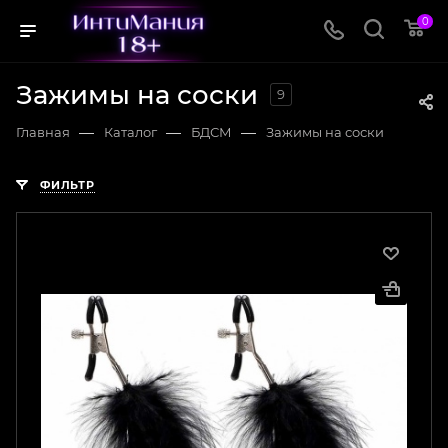
0
Зажимы на соски
9
—
—
—
Главная
Каталог
БДСМ
Зажимы на соски
ФИЛЬТР