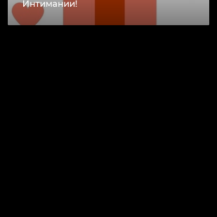
Интимании!
ChatApp
online