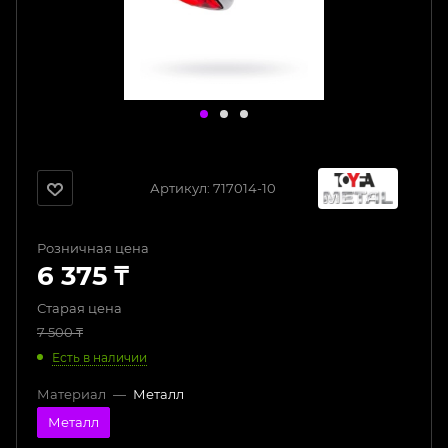
Артикул:
717014-10
Розничная цена
6 375
₸
Старая цена
7 500
₸
Есть в наличии
Материал
—
Металл
Металл