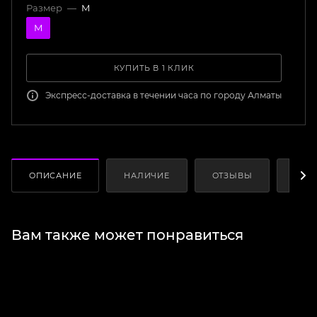
Размер
—
M
M
КУПИТЬ В 1 КЛИК
Экспресс-доставка в течении часа по городу Алматы
ОПИСАНИЕ
НАЛИЧИЕ
ОТЗЫВЫ
КАК
Вам также может понравиться