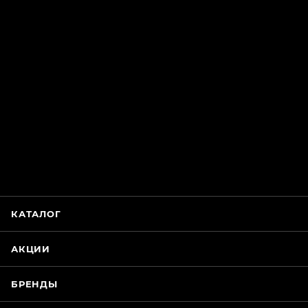
ChatApp
online
Магазин Интимания
Нажмите на кнопку ниже для связи с нами
КАТАЛОГ
WhatsApp
АКЦИИ
БРЕНДЫ