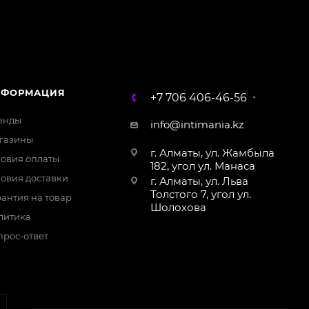
online
Магазин Интимания
Нажмите на кнопку ниже для связи с нами
НФОРМАЦИЯ
+7 706 406-46-56
WhatsApp
енды
info@intimania.kz
газины
г. Алматы, ул. Жамбыла
ловия оплаты
182, угол ул. Манаса
ловия доставки
г. Алматы, ул. Льва
Толстого 7, угол ул.
антия на товар
Шолохова
литика
прос-ответ