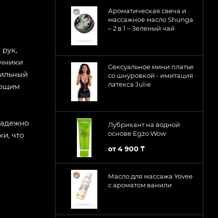
Ароматическая свеча и
массажное масло Shunga
– 2 в 1 – Зеленый чай
рук,
учники
Сексуальное мини платье
тильный
со шнуровкой - имитация
латекса Julie
ающим
надежно
Лубрикант на водной
основе Egzo Wow
и, что
от
4 900 ₸
Масло для массажа Yovee
с ароматом ванили