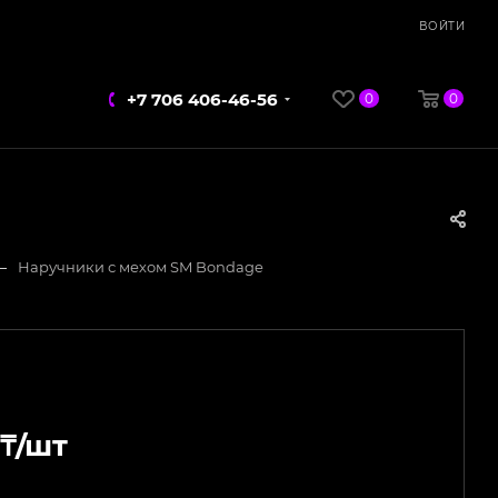
ВОЙТИ
+7 706 406-46-56
0
0
—
Наручники с мехом SM Bondage
₸
/шт