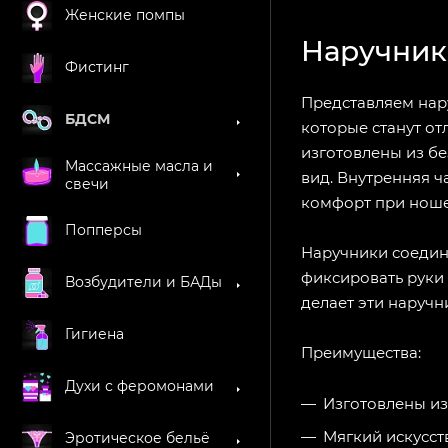
Женские помпы
Наручник
Фистинг
Представляем нар
БДСМ
которые станут о
изготовлены из бе
Массажные масла и
вид. Внутренняя 
свечи
комфорт при нош
Попперсы
Наручники соедин
фиксировать руки 
Возбудители и БАДы
делает эти наруч
Гигиена
Преимущества:
Духи с феромонами
Изготовлены и
Мягкий искусст
Эротическое бельё