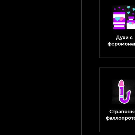
Духи с
феромона
Страпоны
фаллопрот