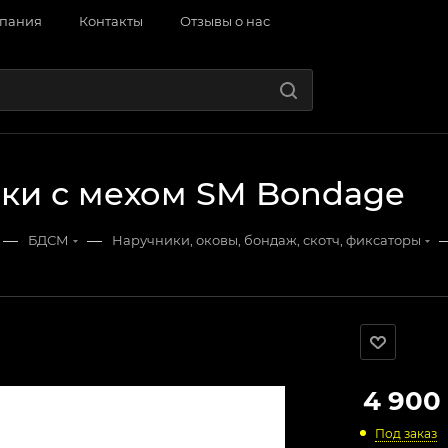
пания
Контакты
Отзывы о нас
ки с мехом SM Bondage
—
—
БДСМ
Наручники, оковы, бондаж, скотч, фиксаторы
4 900
Под заказ