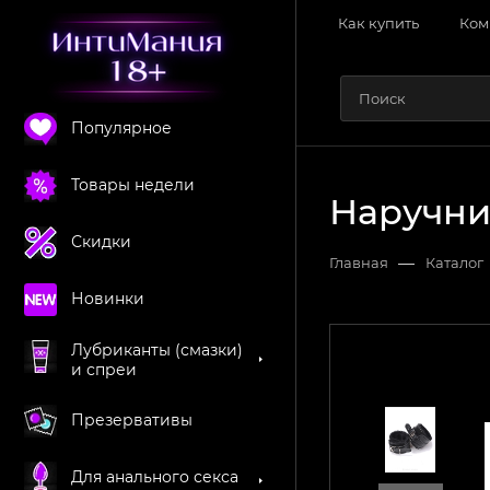
Как купить
Ком
Популярное
Товары недели
Наручни
Скидки
—
Главная
Каталог
Новинки
Лубриканты (смазки)
и спреи
Презервативы
Для анального секса