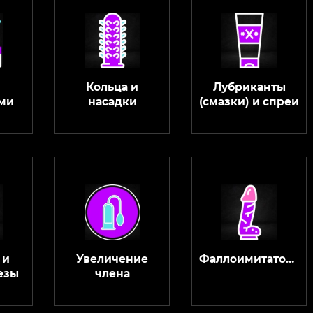
Кольца и
Лубриканты
ми
насадки
(смазки) и спреи
 и
Увеличение
Фаллоимитаторы
езы
члена