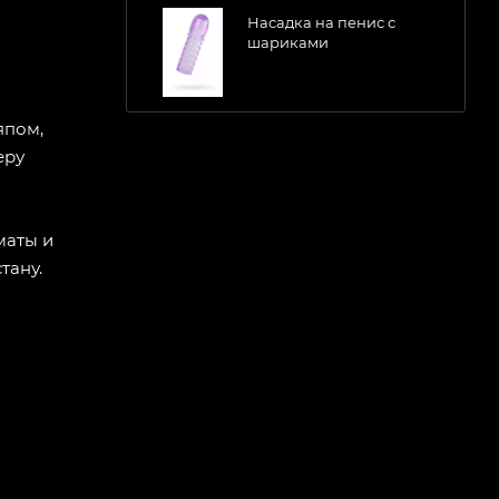
Насадка на пенис с
шариками
япом,
еру
маты и
тану.