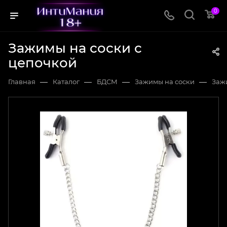
0
Зажимы на соски с
цепочкой
—
—
—
—
Главная
Каталог
БДСМ
Зажимы на соски
Заж