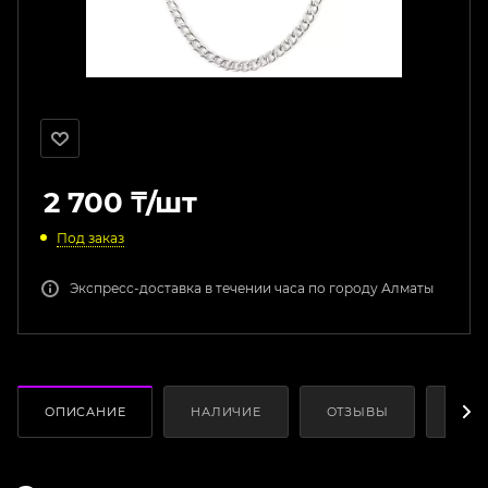
2 700
₸
/шт
Под заказ
Экспресс-доставка в течении часа по городу Алматы
ОПИСАНИЕ
НАЛИЧИЕ
ОТЗЫВЫ
КАК