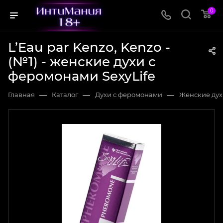
0
L’Eau par Kenzo, Kenzo -
(№1) - женские духи с
феромонами SexyLife
—
—
—
Главная
Каталог
Духи с феромонами
Женские дух