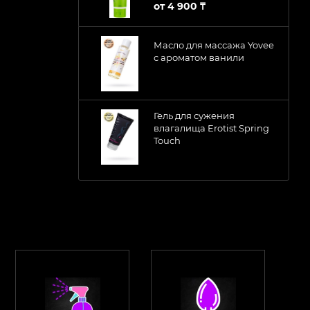
от
4 900 ₸
Масло для массажа Yovee
с ароматом ванили
Гель для сужения
влагалища Erotist Spring
Touch