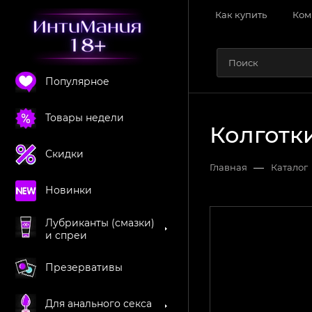
Как купить
Ком
Популярное
Товары недели
Колготки
Скидки
—
Главная
Каталог
Новинки
Лубриканты (смазки)
и спреи
Презервативы
Для анального секса