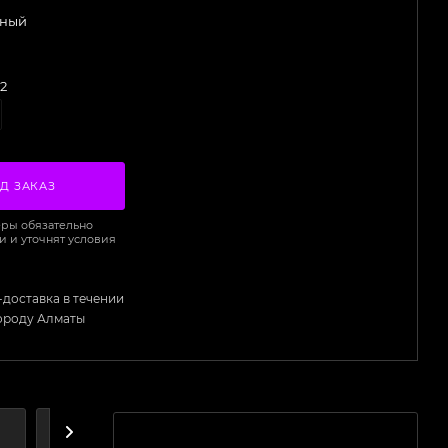
ный
-2
Д ЗАКАЗ
ры обязательно
и и уточнят условия
-доставка в течении
городу Алматы
А
ДОСТАВКА