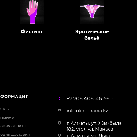
Фистинг
Эротическое
бельё
ChatApp
online
Магазин Интимания
Нажмите на кнопку ниже для связи с нами
НФОРМАЦИЯ
+7 706 406-46-56
WhatsApp
енды
info@intimania.kz
газины
г. Алматы, ул. Жамбыла
ловия оплаты
182, угол ул. Манаса
ловия доставки
г. Алматы, ул. Льва