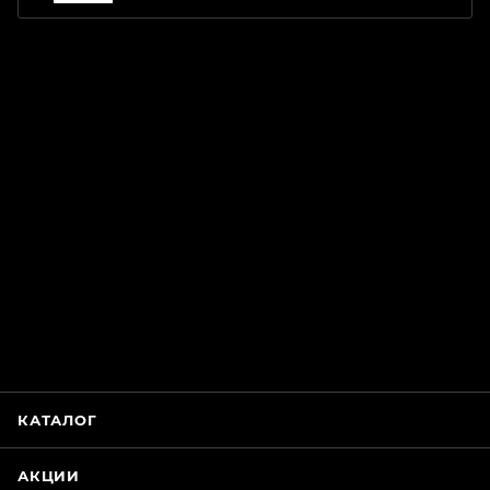
ChatApp
online
Магазин Интимания
Нажмите на кнопку ниже для связи с нами
КАТАЛОГ
WhatsApp
АКЦИИ