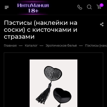
0
Пэстисы (наклейки на
соски) с кисточками и
стразами
—
—
—
Главная
Каталог
Эротическое бельё
Пэстисы (нак