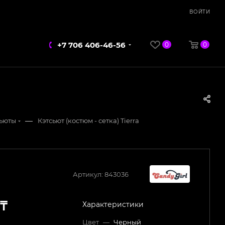
ВОЙТИ
+7 706 406-46-56
0
0
—
сьюты
Кэтсьют (костюм - сетка) Tierra
Артикул:
843036
₸
Характеристики
Цвет
—
Черный