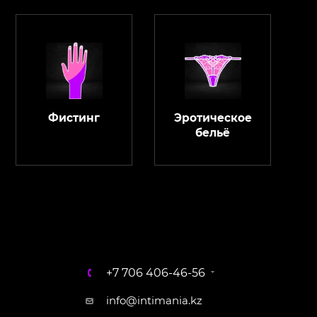
Фистинг
Эротическое
бельё
ChatApp
online
Магазин Интимания
Нажмите на кнопку ниже для связи с нами
+7 706 406-46-56
WhatsApp
info@intimania.kz