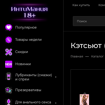
Как купить
Ком
Популярное
Товары недели
Кэтсьют 
Скидки
—
Главная
Каталог
Новинки
Лубриканты (смазки)
и спреи
Презервативы
Для анального секса