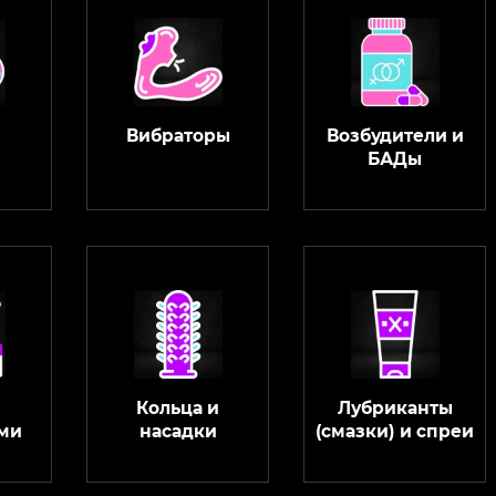
Вибраторы
Возбудители и
БАДы
Кольца и
Лубриканты
ми
насадки
(смазки) и спреи