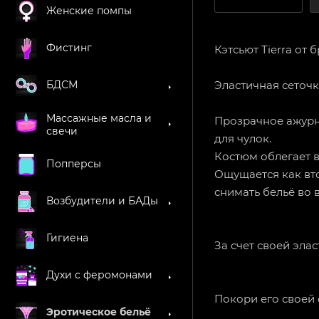
Женские помпы
Фистинг
Кэтсьют Tierra от б
Эластичная сеточк
БДСМ
Массажные масла и
Прозрачное ажурн
свечи
для чулок.
Костюм облегает в
Попперсы
Ощущается как вто
снимать бельё во 
Возбудители и БАДы
Гигиена
За счет своей эла
Духи с феромонами
Покори его своей 
Эротическое бельё