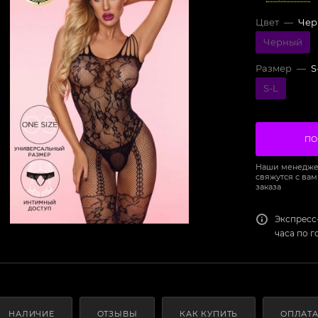
Цвет
—
Чер
Черный
Размер
—
S
S-L
ПО
Наши менедже
свяжутся с вам
заказа
Экспресс
часа по 
НАЛИЧИЕ
ОТЗЫВЫ
КАК КУПИТЬ
ОПЛАТ