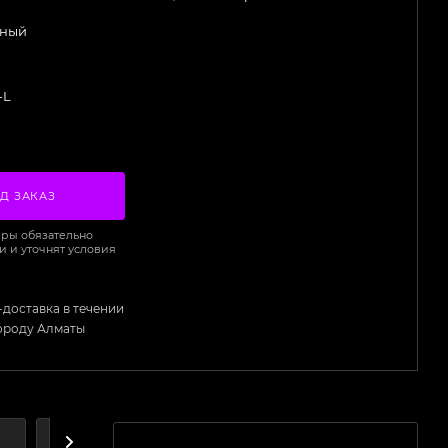
ный
-L
Д ЗАКАЗ
ры обязательно
и и уточнят условия
-доставка в течении
городу Алматы
А
ДОСТАВКА