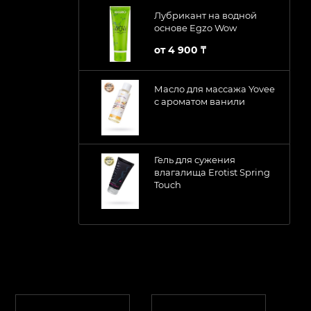
Лубрикант на водной
основе Egzo Wow
от
4 900 ₸
Масло для массажа Yovee
с ароматом ванили
Гель для сужения
влагалища Erotist Spring
Touch