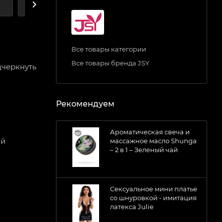
А
ДОСТАВКА
Все товары категории
Все товары бренда JSY
дчеркнуть
Рекомендуем
Ароматическая свеча и
ой
массажное масло Shunga
– 2 в 1 – Зеленый чай
Сексуальное мини платье
со шнуровкой - имитация
латекса Julie