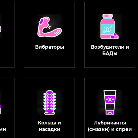
Вибраторы
Возбудители и
БАДы
Кольца и
Лубриканты
ми
насадки
(смазки) и спреи