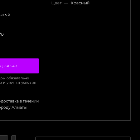
Цвет
—
Красный
сный
/M
Д ЗАКАЗ
ры обязательно
и и уточнят условия
-доставка в течении
городу Алматы