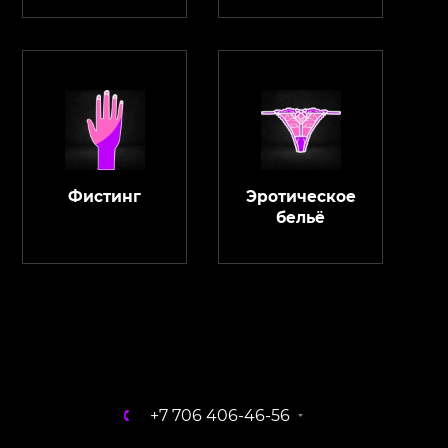
Фистинг
Эротическое
бельё
ChatApp
online
Магазин Интимания
Нажмите на кнопку ниже для связи с нами
+7 706 406-46-56
WhatsApp