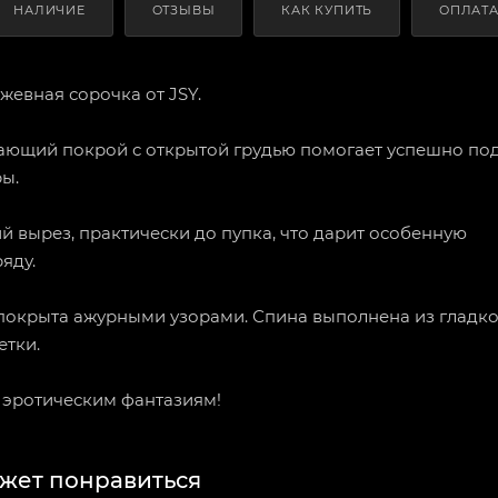
НАЛИЧИЕ
ОТЗЫВЫ
КАК КУПИТЬ
ОПЛАТ
жевная сорочка от JSY.
ающий покрой с открытой грудью помогает успешно по
ы.
ий вырез, практически до пупка, что дарит особенную
яду.
покрыта ажурными узорами. Спина выполнена из гладк
етки.
 эротическим фантазиям!
жет понравиться