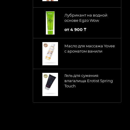
Лубрикант на водной
основе Egzo Wow
от
4 900 ₸
Масло для массажа Yovee
с ароматом ванили
Гель для сужения
влагалища Erotist Spring
Touch