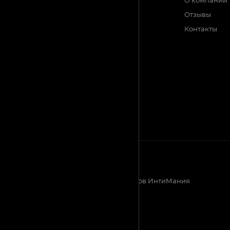
АКЦИИ
О компании
Отзывы
БРЕНДЫ
Контакты
2026 © Магазин эротических товаров ИнтиМания
Создание сайта - Кайрат Алматов