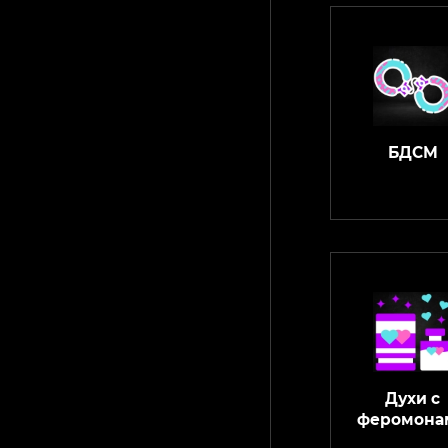
БДСМ
Духи с
феромона