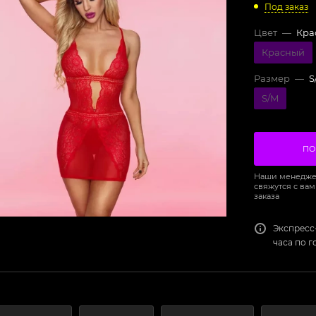
Под заказ
Цвет
—
Кра
Красный
Размер
—
S
S/M
ПО
Наши менедже
свяжутся с вам
заказа
Экспресс
часа по 