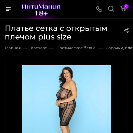
0
Платье сетка с открытым
плечом plus size
—
—
—
Главная
Каталог
Эротическое бельё
Сорочки, плат