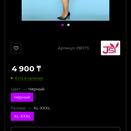
Артикул:
P81173
4 900
₸
Есть в наличии
Цвет
—
Черный
Черный
Размер
—
XL-XXXL
XL-XXXL