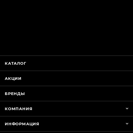
ChatApp
online
Магазин Интимания
Нажмите на кнопку ниже для связи с нами
КАТАЛОГ
WhatsApp
АКЦИИ
БРЕНДЫ
КОМПАНИЯ
ИНФОРМАЦИЯ