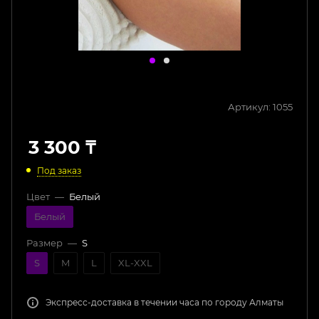
Артикул:
1055
3 300
₸
Под заказ
Цвет
—
Белый
Белый
Размер
—
S
S
M
L
XL-XXL
Экспресс-доставка в течении часа по городу Алматы