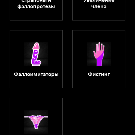
Страпоны и
Увеличение
фаллопротезы
члена
Фаллоимитаторы
Фистинг