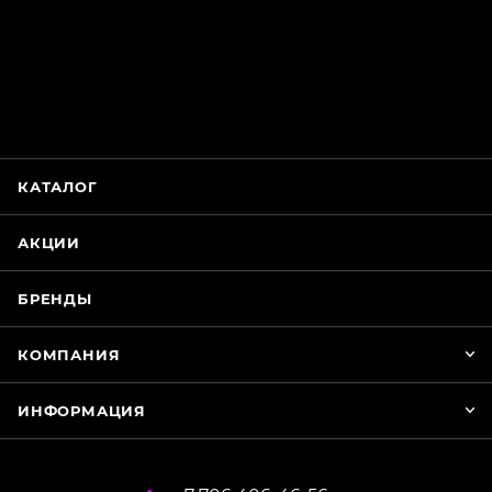
ChatApp
online
Магазин Интимания
Нажмите на кнопку ниже для связи с нами
КАТАЛОГ
WhatsApp
АКЦИИ
БРЕНДЫ
КОМПАНИЯ
ИНФОРМАЦИЯ