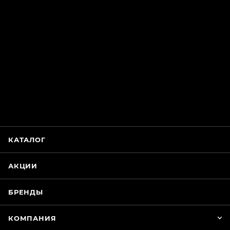
ChatApp
online
Магазин Интимания
Нажмите на кнопку ниже для связи с нами
КАТАЛОГ
WhatsApp
АКЦИИ
БРЕНДЫ
КОМПАНИЯ