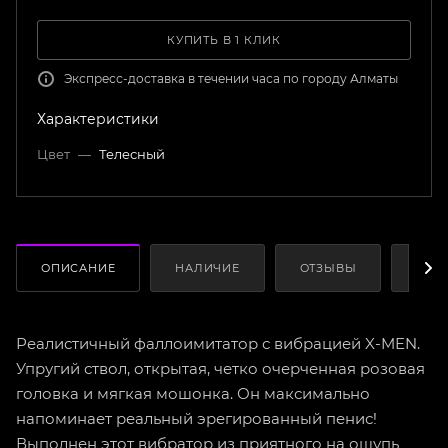
КУПИТЬ В 1 КЛИК
Экспресс-доставка в течении часа по городу Алматы
Характеристики
Цвет
—
Телесный
ОПИСАНИЕ
НАЛИЧИЕ
ОТЗЫВЫ
КАК
Реалистичный фаллоимитатор с вибрацией X-MEN.
Упругий ствол, открытая, четко очерченная розовая
головка и мягкая мошонка. Он максимально
напоминает реальный эрегированный пенис!
Выполнен этот вибратор из приятного на ощупь