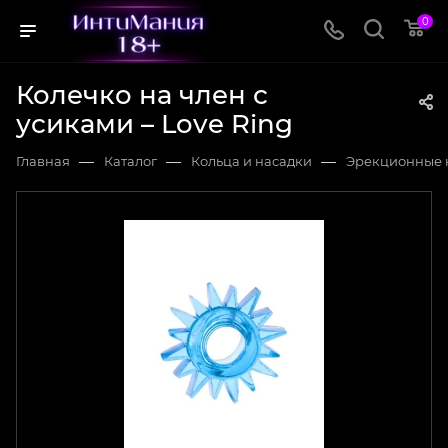
0
Колечко на член с
усиками – Love Ring
—
—
—
Главная
Каталог
Кольца и насадки
Эрекционные 