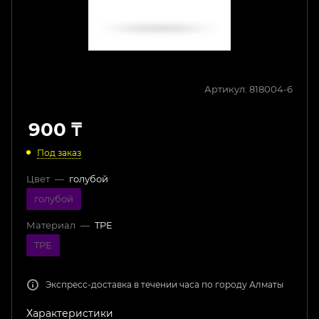
Артикул:
818004-6
900
₸
Под заказ
Цвет
—
голубой
голубой
Материал
—
TPE
TPE
Экспресс-доставка в течении часа по городу Алматы
Характеристики