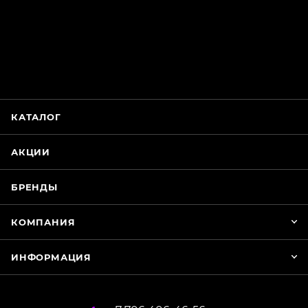
ChatApp
online
Магазин Интимания
Нажмите на кнопку ниже для связи с нами
КАТАЛОГ
WhatsApp
АКЦИИ
БРЕНДЫ
КОМПАНИЯ
ИНФОРМАЦИЯ