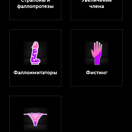
Страпоны и
Увеличение
фаллопротезы
члена
Фаллоимитаторы
Фистинг