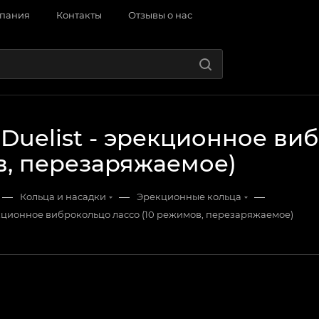
пания
Контакты
Отзывы о нас
r Duelist - эрекционное ви
, перезаряжаемое)
—
—
—
Кольца и насадки
Эрекционные кольца
эрекционное виброкольцо лассо (10 режимов, перезаряжаемое)