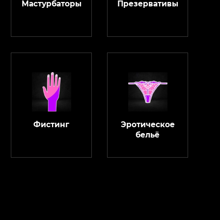
Мастурбаторы
Презервативы
Фистинг
Эротическое
бельё
ChatApp
online
Магазин Интимания
Нажмите на кнопку ниже для связи с нами