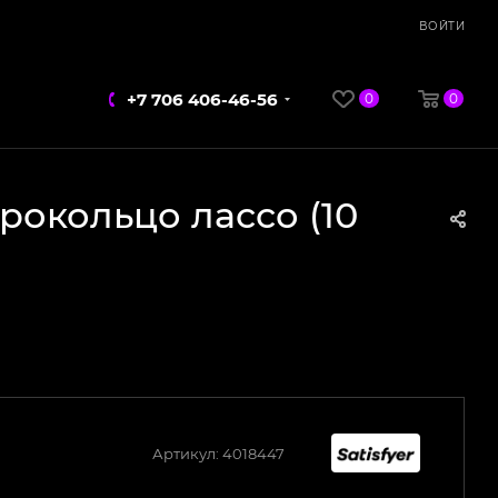
ВОЙТИ
+7 706 406-46-56
0
0
брокольцо лассо (10
Артикул:
4018447