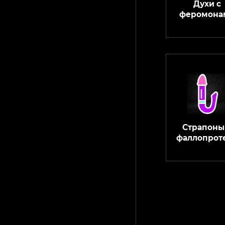
Духи с
феромона
Страпоны
фаллопрот