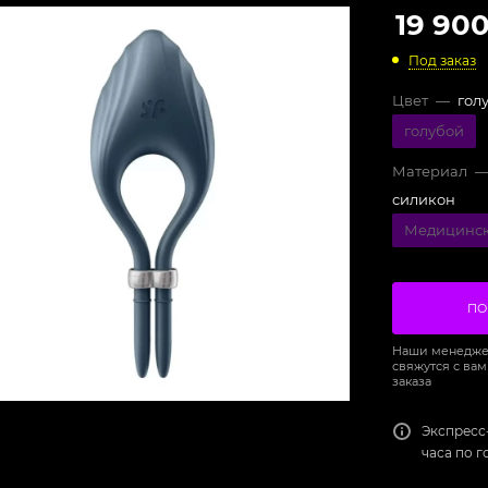
19 90
Под заказ
Цвет
—
гол
голубой
Материал
силикон
Медицинск
ПО
Наши менедже
свяжутся с вам
заказа
Экспресс
часа по 