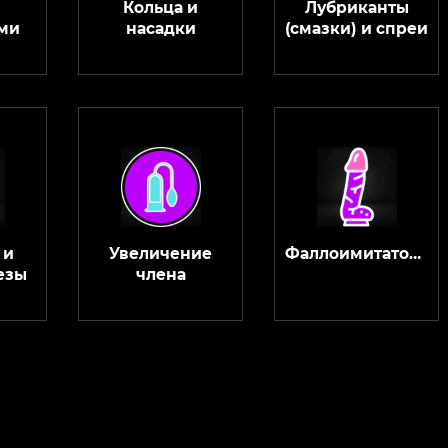
Кольца и
Лубриканты
ми
насадки
(смазки) и спреи
 и
Увеличение
Фаллоимитаторы
езы
члена