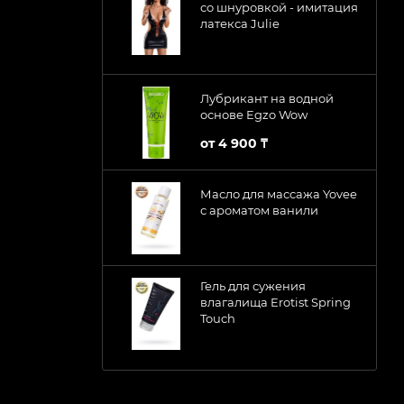
со шнуровкой - имитация
латекса Julie
Лубрикант на водной
основе Egzo Wow
от
4 900 ₸
Масло для массажа Yovee
с ароматом ванили
Гель для сужения
влагалища Erotist Spring
Touch