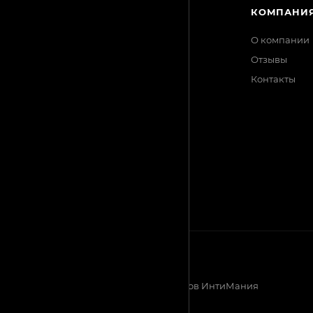
КАТАЛОГ
КОМПАНИ
АКЦИИ
О компании
Отзывы
БРЕНДЫ
Контакты
2026 © Магазин эротических товаров ИнтиМания
Создание сайта - Кайрат Алматов