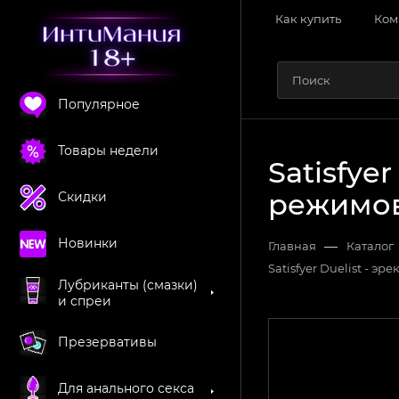
Как купить
Ком
Популярное
Товары недели
Satisfye
режимов
Скидки
Новинки
—
Главная
Каталог
Satisfyer Duelist - 
Лубриканты (смазки)
и спреи
Презервативы
Для анального секса