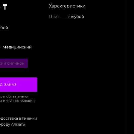
0
₸
Характеристики
Цвет
—
голубой
убой
—
Медицинский
ий силикон
Д ЗАКАЗ
ры обязательно
и и уточнят условия
-доставка в течении
городу Алматы