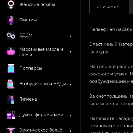
Женские помпы
ОПИСАНИЕ
Фистинг
Рельефная насадк
БДСМ
Эластичный матер
Массажные масла и
фактуру.
свечи
На головке распо
Попперсы
сужение и усики. 
возбуждающий мас
Возбудители и БАДы
За счет толщины м
Гигиена
сказывается на пр
Духи с феромонами
Надевайте насадку
приложите к голов
Эротическое бельё