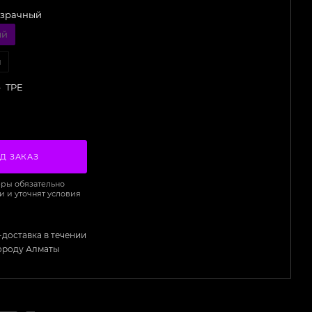
зрачный
ый
й
—
TPE
Д ЗАКАЗ
ры обязательно
и и уточнят условия
-доставка в течении
городу Алматы