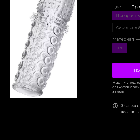
Цвет
—
Про
Прозрачн
Сиреневы
Материал
TPE
ПО
Наши менедже
свяжутся с вам
заказа
Экспресс
часа по 