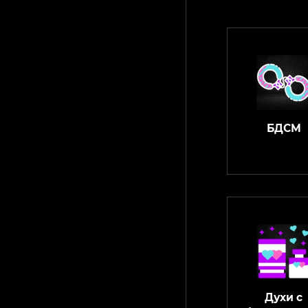
БДСМ
Духи с