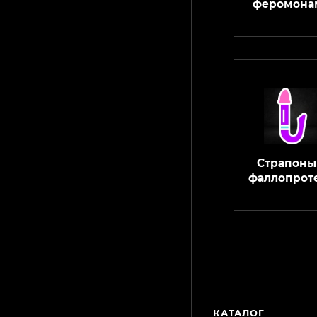
феромона
Страпоны
фаллопрот
КАТАЛОГ