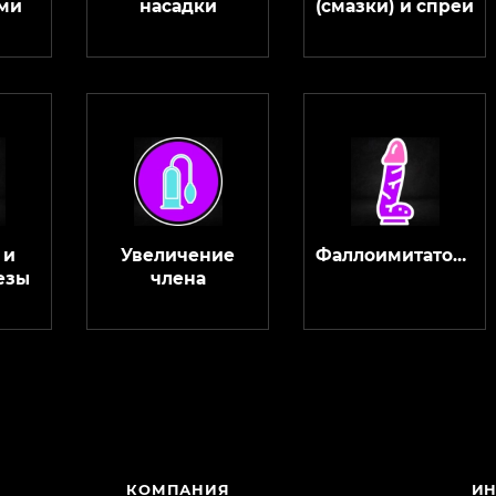
ми
насадки
(смазки) и спреи
 и
Увеличение
Фаллоимитаторы
езы
члена
КОМПАНИЯ
И