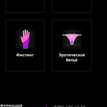
Фистинг
Эротическое
бельё
ChatApp
online
Магазин Интимания
Нажмите на кнопку ниже для связи с нами
НФОРМАЦИЯ