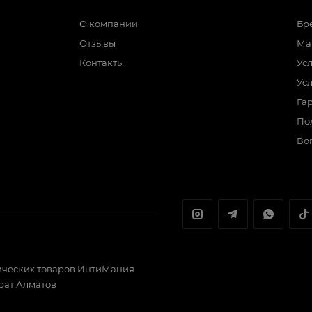
О компании
Бр
Отзывы
Ма
Контакты
Ус
Ус
Гар
По
Во
ических товаров ИнтиМания
йрат Алматов