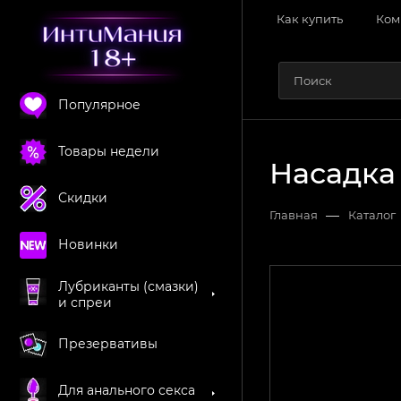
Как купить
Ком
Популярное
Товары недели
Насадка
Скидки
—
Главная
Каталог
Новинки
Лубриканты (смазки)
и спреи
Презервативы
Для анального секса