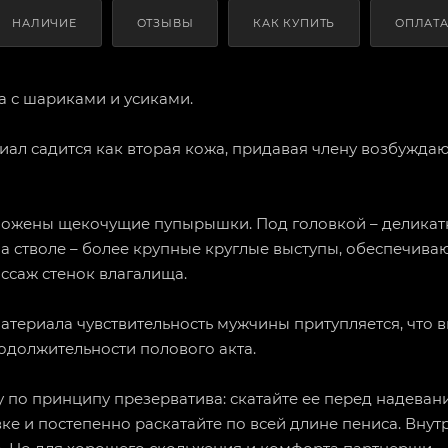
НАЛИЧИЕ
ОТЗЫВЫ
КАК КУПИТЬ
ОПЛАТ
а с шариками и усиками.
иал садится как вторая кожа, придавая члену возбужд
ложены щекочущие пупырышки. Под головкой – деликат
На стволе – более крупные круглые выступы, обеспечив
саж стенок влагалища.
атериала чувствительность мужчины притупляется, что 
одолжительности полового акта.
 по принципу презерватива: скатайте ее перед надеван
ке и постепенно раскатайте по всей длине пениса. Внут