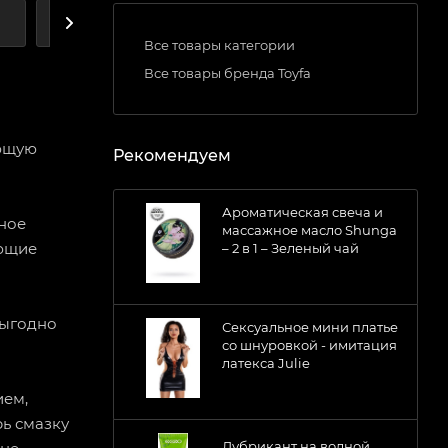
А
ДОСТАВКА
Все товары категории
Все товары бренда Toyfa
ающую
Рекомендуем
Ароматическая свеча и
ное
массажное масло Shunga
ающие
– 2 в 1 – Зеленый чай
выгодно
Сексуальное мини платье
со шнуровкой - имитация
латекса Julie
ием,
рь смазку
Лубрикант на водной