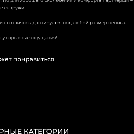
о. Но для хорошего скольжения и комфорта партнерши –
ее снаружи.
иал отлично адаптируется под любой размер пениса.
угу взрывные ощущения!
жет понравиться
РНЫЕ КАТЕГОРИИ