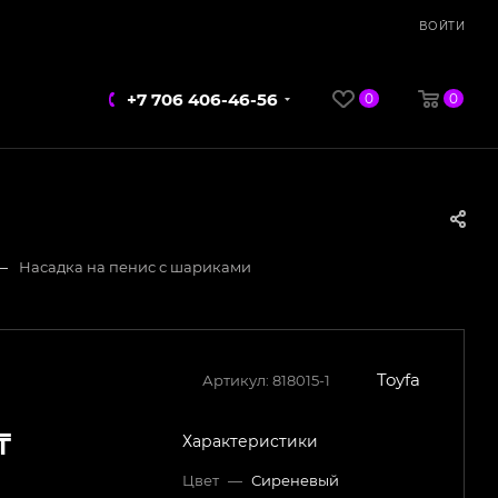
ВОЙТИ
+7 706 406-46-56
0
0
—
Насадка на пенис с шариками
Toyfa
Артикул:
818015-1
₸
Характеристики
Цвет
—
Сиреневый