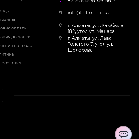
+7 706 406-46-56
WhatsApp
енды
info@intimania.kz
газины
г. Алматы, ул. Жамбыла
ловия оплаты
182, угол ул. Манаса
ловия доставки
г. Алматы, ул. Льва
Толстого 7, угол ул.
антия на товар
Шолохова
литика
прос-ответ
ChatApp