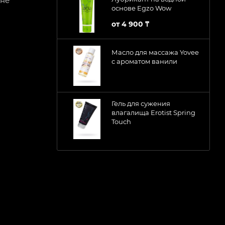
 не
основе Egzo Wow
от
4 900 ₸
Масло для массажа Yovee
с ароматом ванили
Гель для сужения
влагалища Erotist Spring
Touch