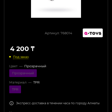
Артикул:
768014
4 200
₸
Под заказ
Цвет
—
Прозрачный
Прозрачный
Материал
—
TPR
TPR
Экспресс-доставка в течении часа по городу Алматы