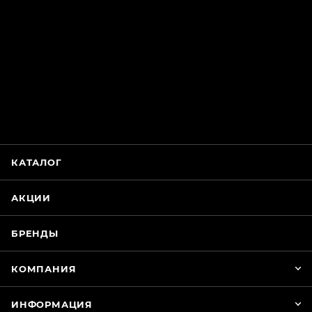
ChatApp
online
Магазин Интимания
Нажмите на кнопку ниже для связи с нами
КАТАЛОГ
WhatsApp
АКЦИИ
БРЕНДЫ
КОМПАНИЯ
ИНФОРМАЦИЯ