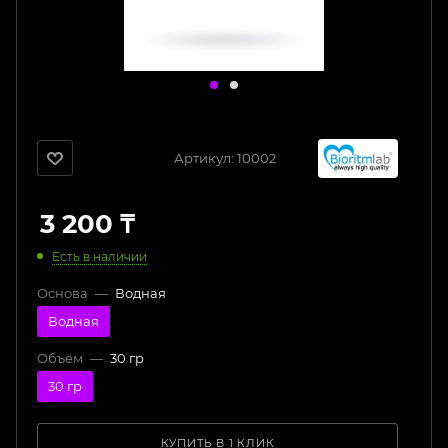
Артикул:
10002
3 200
₸
Есть в наличии
Основа
—
Водная
Водная
Объём
—
30 гр
30 гр
КУПИТЬ В 1 КЛИК