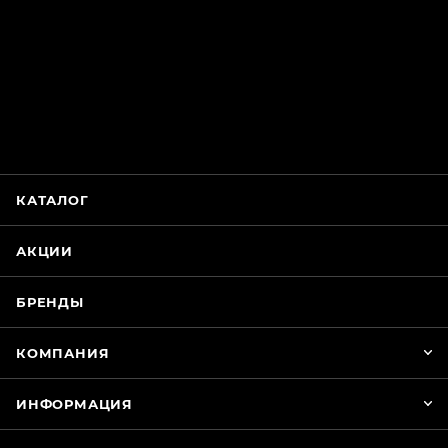
ChatApp
online
Магазин Интимания
Нажмите на кнопку ниже для связи с нами
КАТАЛОГ
WhatsApp
АКЦИИ
БРЕНДЫ
КОМПАНИЯ
ИНФОРМАЦИЯ