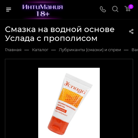
0
Смазка на водной основе
Услада с прополисом
—
—
—
Главная
Каталог
Лубриканты (смазки) и спреи
Ва