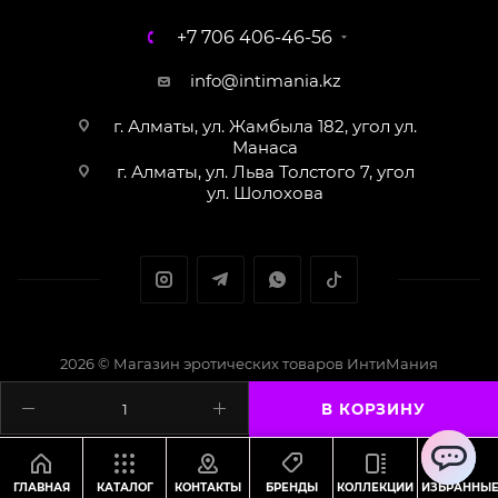
+7 706 406-46-56
info@intimania.kz
г. Алматы, ул. Жамбыла 182, угол ул.
Манаса
г. Алматы, ул. Льва Толстого 7, угол
ул. Шолохова
2026 © Магазин эротических товаров ИнтиМания
Создание сайта - Кайрат Алматов
В КОРЗИНУ
ChatApp
ГЛАВНАЯ
КАТАЛОГ
КОНТАКТЫ
БРЕНДЫ
КОЛЛЕКЦИИ
ИЗБРАННЫ