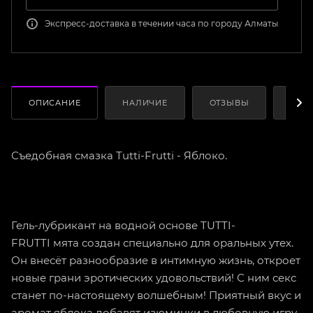
Экспресс-доставка в течении часа по городу Алматы
ОПИСАНИЕ
НАЛИЧИЕ
ОТЗЫВЫ
КАК
Съедобная смазка Tutti-Frutti - Яблоко.
Гель-лубрикант на водной основе TUTTI-
FRUTTI мята создан специально для оральных утех.
Он внесёт разнообразие в интимную жизнь, откроет
новые грани эротических удовольствий! С ним секс
станет по-настоящему волшебным! Приятный вкус и
аромат яблока добавят изюминки в любовную игру,