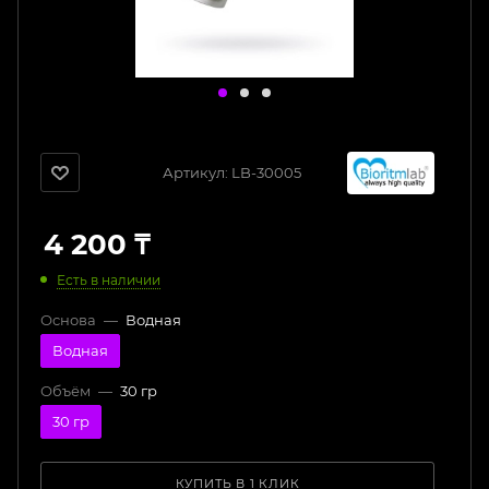
Артикул:
LB-30005
4 200
₸
Есть в наличии
Основа
—
Водная
Водная
Объём
—
30 гр
30 гр
КУПИТЬ В 1 КЛИК