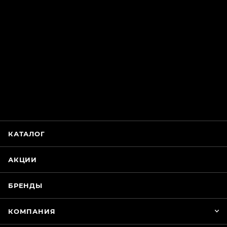
ChatApp
online
Магазин Интимания
Нажмите на кнопку ниже для связи с нами
КАТАЛОГ
WhatsApp
АКЦИИ
БРЕНДЫ
КОМПАНИЯ