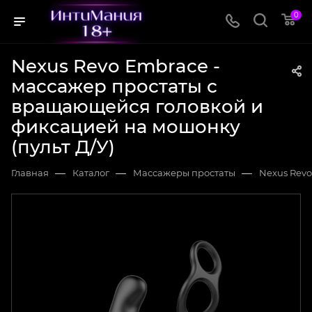
0
Nexus Revo Embrace -
массажер простаты с
вращающейся головкой и
фиксацией на мошонку
(пульт Д/У)
—
—
—
Главная
Каталог
Массажеры простаты
Nexus Revo