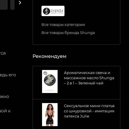
А
ДОСТАВКА
Все товары категории
Все товары бренда Shunga
тся
Рекомендуем
Ароматическая свеча и
едь его
массажное масло Shunga
– 2 в 1 – Зеленый чай
ожно
Сексуальное мини платье
вой к
со шнуровкой - имитация
латекса Julie