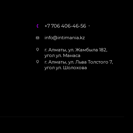
Магазин Интимания
Нажмите на кнопку ниже для связи с нами
+7 706 406-46-56
WhatsApp
info@intimania.kz
г. Алматы, ул. Жамбыла 182,
угол ул. Манаса
г. Алматы, ул. Льва Толстого 7,
угол ул. Шолохова