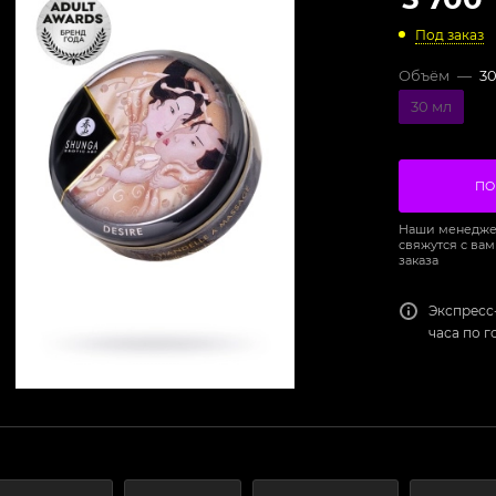
Под заказ
Объём
—
30
30 мл
ПО
Наши менедже
свяжутся с вам
заказа
Экспресс
часа по 