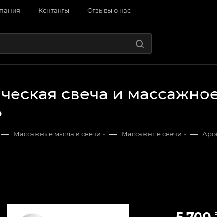
пания
Контакты
Отзывы о нас
еская свеча и массажное 
ь
—
—
—
Массажные масла и свечи
Массажные свечи
Аром
5 700