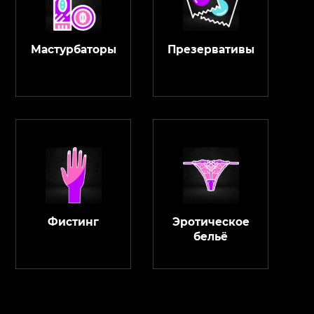
Мастурбаторы
Презервативы
Фистинг
Эротическое
бельё
ChatApp
online