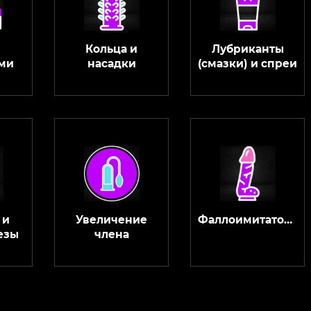
Кольца и
Лубриканты
ми
насадки
(смазки) и спреи
 и
Увеличение
Фаллоимитаторы
езы
члена