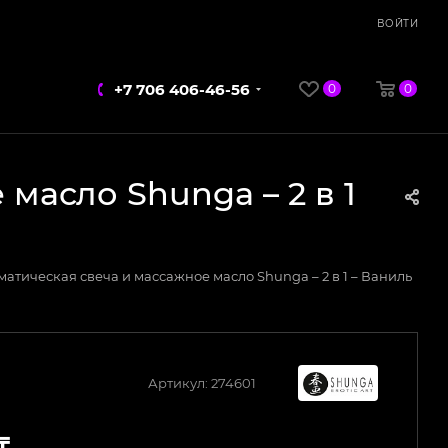
ВОЙТИ
+7 706 406-46-56
0
0
масло Shunga – 2 в 1
атическая свеча и массажное масло Shunga – 2 в 1 – Ваниль
Артикул:
274601
₸