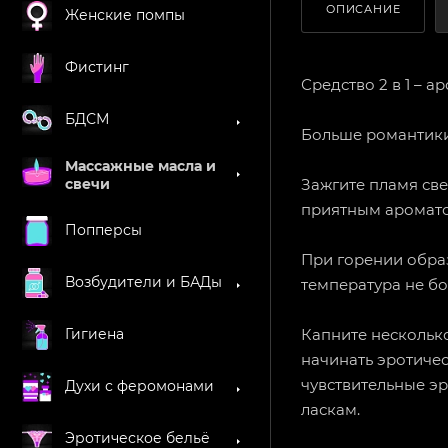
ОПИСАНИЕ
Женские помпы
Фистинг
Средство 2 в 1 – 
БДСМ
Больше романтики
Массажные масла и
Зажгите пламя све
свечи
приятным аромат
Попперсы
При горении образ
Возбудители и БАДы
температура не бо
Капните несколько
Гигиена
начинать эротичес
чувствительные э
Духи с феромонами
ласкам.
Эротическое бельё