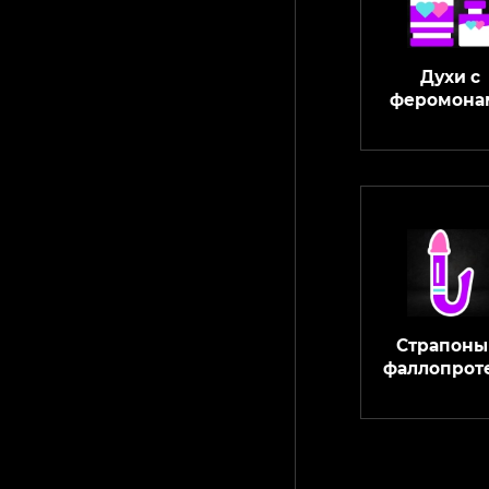
Духи с
феромона
Страпоны
фаллопрот