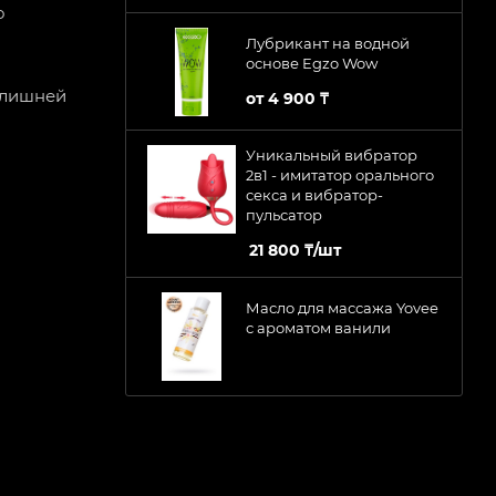
о
Лубрикант на водной
основе Egzo Wow
 лишней
от
4 900 ₸
Уникальный вибратор
2в1 - имитатор орального
секса и вибратор-
пульсатор
21 800
₸
/шт
Масло для массажа Yovee
с ароматом ванили