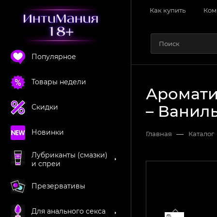
Как купить
Ком
Популярное
Товары недели
Ароматич
– Ванил
Скидки
Новинки
—
Главная
Каталог
Лубриканты (смазки)
и спреи
Презервативы
Для анального секса