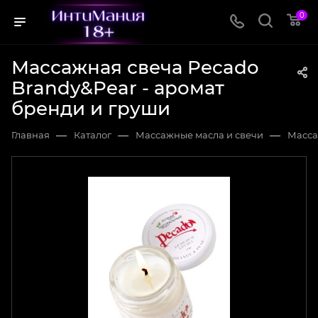
0
Массажная свеча Pecado
Brandy&Pear - аромат
бренди и груши
—
—
—
Главная
Каталог
Массажные масла и свечи
Масса