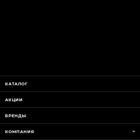
ChatApp
online
Магазин Интимания
Нажмите на кнопку ниже для связи с нами
КАТАЛОГ
WhatsApp
АКЦИИ
БРЕНДЫ
КОМПАНИЯ