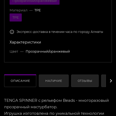
Прозрачный/оранжевый
Материал
—
TPE
TPE
Экспресс-доставка в течении часа по городу Алматы
Характеристики
Цвет
—
Прозрачный/оранжевый
ОПИСАНИЕ
НАЛИЧИЕ
ОТЗЫВЫ
КАК
TENGA SPINNER с рельефом Beads - многоразовый
прозрачный мастурбатор.
Игрушка изготовлена по уникальной технологии