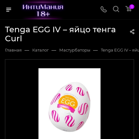
0
Tenga EGG IV – яйцо тенга
Curl
—
—
—
Главная
Каталог
Мастурбаторы
Tenga EGG IV – яйц