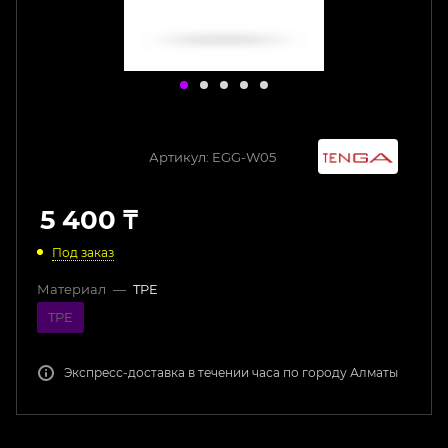
Артикул:
EGG-W05
5 400
₸
Под заказ
Материал
—
TPE
TPE
Экспресс-доставка в течении часа по городу Алматы