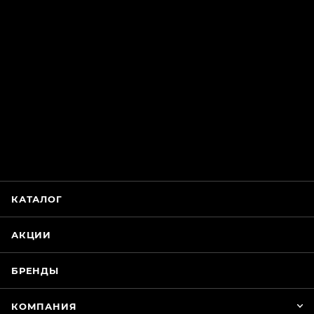
ChatApp
online
Магазин Интимания
Нажмите на кнопку ниже для связи с нами
КАТАЛОГ
WhatsApp
АКЦИИ
БРЕНДЫ
КОМПАНИЯ