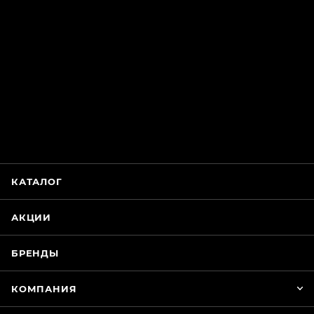
ChatApp
online
Магазин Интимания
Нажмите на кнопку ниже для связи с нами
КАТАЛОГ
WhatsApp
АКЦИИ
БРЕНДЫ
КОМПАНИЯ