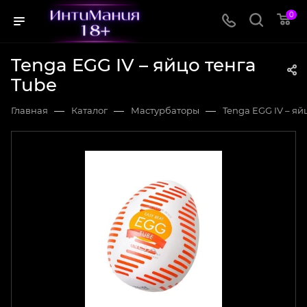
0
Tenga EGG IV – яйцо тенга
Tube
—
—
—
Главная
Каталог
Мастурбаторы
Tenga EGG IV – яй