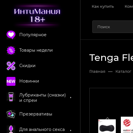
Как купить
Ком
Популярное
Товары недели
Tenga Fl
Скидки
—
Главная
Каталог
Новинки
Лубриканты (смазки)
и спреи
Презервативы
Для анального секса