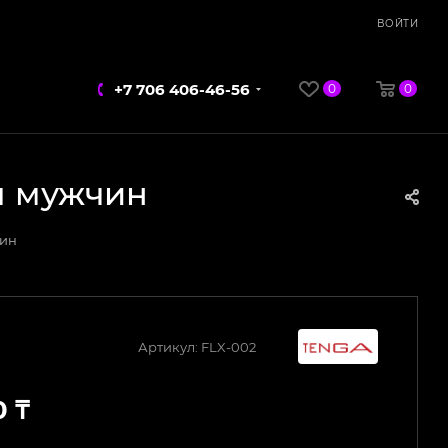
ВОЙТИ
+7 706 406-46-56
0
0
ля мужчин
чин
Артикул:
FLX-002
0
₸