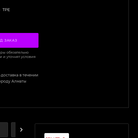
—
TPE
Д ЗАКАЗ
ры обязательно
и и уточнят условия
-доставка в течении
городу Алматы
А
ДОСТАВКА