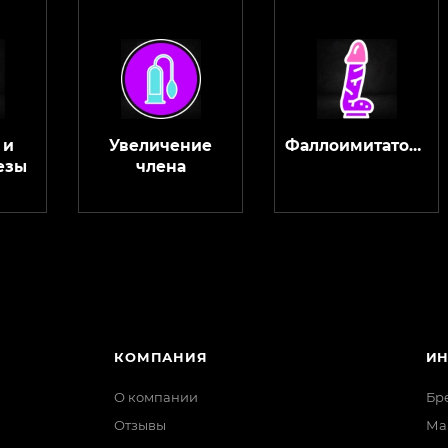
 и
Увеличение
Фаллоимитаторы
езы
члена
КОМПАНИЯ
И
О компании
Бр
Отзывы
Ма