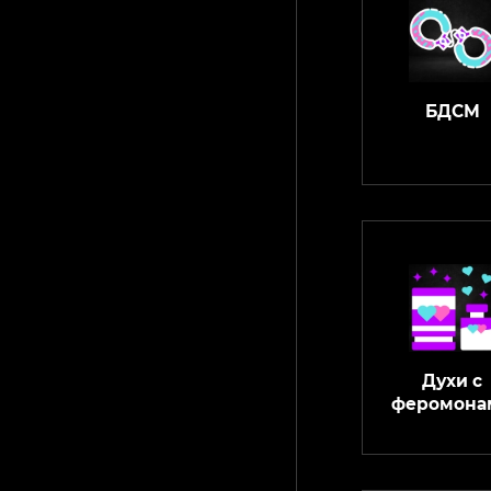
БДСМ
Духи с
феромона