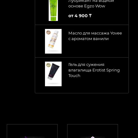
Лубрикант на водной
основе Egzo Wow
от
4 900 ₸
Масло для массажа Yovee
с ароматом ванили
Гель для сужения
влагалища Erotist Spring
Touch