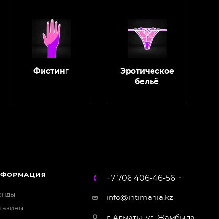
Фистинг
Эротическое
бельё
ChatApp
online
Магазин Интимания
Нажмите на кнопку ниже для связи с нами
НФОРМАЦИЯ
+7 706 406-46-56
WhatsApp
енды
info@intimania.kz
газины
г. Алматы, ул. Жамбыла