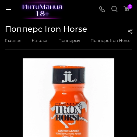
0
Попперс Iron Horse
—
—
—
Главная
Каталог
Попперсы
Попперс Iron Horse