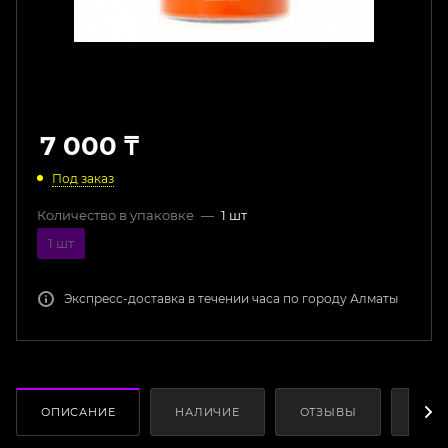
7 000
₸
Под заказ
Количество в упаковке
—
1 шт
1 шт
Экспресс-доставка в течении часа по городу Алматы
ОПИСАНИЕ
НАЛИЧИЕ
ОТЗЫВЫ
КАК