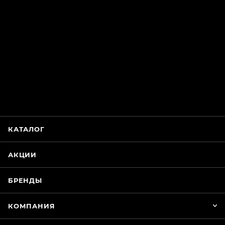
ChatApp
online
Магазин Интимания
Нажмите на кнопку ниже для связи с нами
КАТАЛОГ
WhatsApp
АКЦИИ
БРЕНДЫ
КОМПАНИЯ