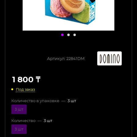
Артикул:
22841DM
1 800
₸
Под заказ
Количество в упаковке
—
3 шт
3 шт
Количество
—
3 шт
3 шт