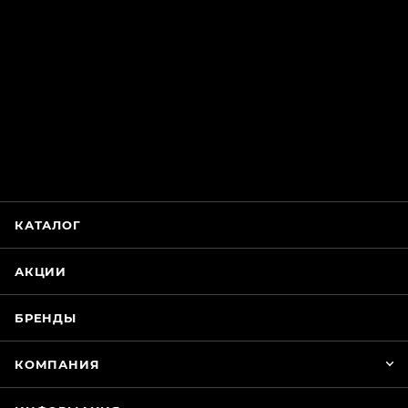
ChatApp
online
Магазин Интимания
Нажмите на кнопку ниже для связи с нами
КАТАЛОГ
WhatsApp
АКЦИИ
БРЕНДЫ
КОМПАНИЯ