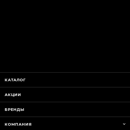
ChatApp
online
Магазин Интимания
Нажмите на кнопку ниже для связи с нами
КАТАЛОГ
WhatsApp
АКЦИИ
БРЕНДЫ
КОМПАНИЯ