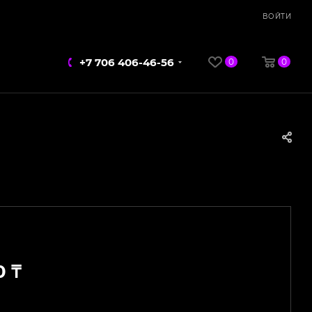
ВОЙТИ
+7 706 406-46-56
0
0
0
₸