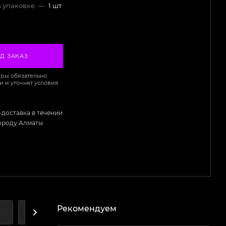
в упаковке
—
1 шт
Д ЗАКАЗ
ры обязательно
и и уточнят условия
-доставка в течении
городу Алматы
Рекомендуем
А
ДОСТАВКА