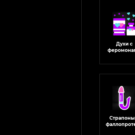
Духи с
феромона
Страпоны
фаллопрот