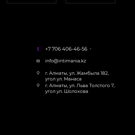
ChatApp
online
Магазин Интимания
Нажмите на кнопку ниже для связи с нами
+7 706 406-46-56
WhatsApp
info@intimania.kz
г. Алматы, ул. Жамбыла 182,
угол ул. Манаса
г. Алматы, ул. Льва Толстого 7,
угол ул. Шолохова