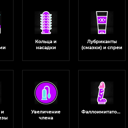
Кольца и
Лубриканты
ми
насадки
(смазки) и спреи
 и
Увеличение
Фаллоимитаторы
езы
члена