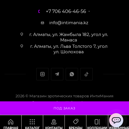
+7 706 406-46-56
info@intimania.kz
г. Алматы, ул. Жамбыла 182, угол ул.
Манаса
г. Алматы, ул. Льва Толстого 7, угол
ул. Шолохова
2026 © Магазин эротических товаров ИнтиМания
Создание сайта - Кайрат Алматов
ПОД ЗАКАЗ
ChatApp
ГЛАВНАЯ
КАТАЛОГ
КОНТАКТЫ
БРЕНДЫ
КОЛЛЕКЦИИ
ИЗБРАННЫ