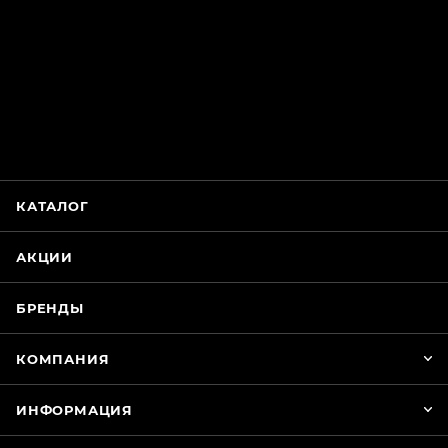
ChatApp
online
Магазин Интимания
Нажмите на кнопку ниже для связи с нами
КАТАЛОГ
WhatsApp
АКЦИИ
БРЕНДЫ
КОМПАНИЯ
ИНФОРМАЦИЯ