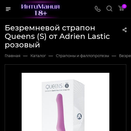
0
Безремневой страпон
Queens (S) от Adrien Lastic
розовый
—
—
—
Главная
Каталог
Страпоны и фаллопротезы
Безре