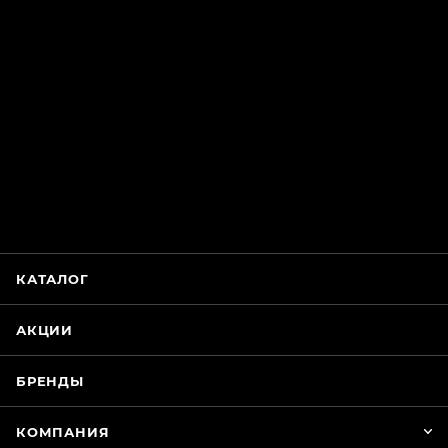
ChatApp
online
Магазин Интимания
Нажмите на кнопку ниже для связи с нами
КАТАЛОГ
WhatsApp
АКЦИИ
БРЕНДЫ
КОМПАНИЯ