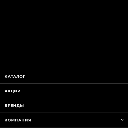
ChatApp
online
Магазин Интимания
Нажмите на кнопку ниже для связи с нами
КАТАЛОГ
WhatsApp
АКЦИИ
БРЕНДЫ
КОМПАНИЯ