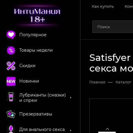
Как купить
Ком
Популярное
Товары недели
Satisfye
секса м
Скидки
Новинки
—
Главная
Каталог
Лубриканты (смазки)
и спреи
Презервативы
Для анального секса