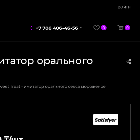
ВОЙТИ
+7 706 406-46-56
0
0
имитатор орального
 Sweet Treat - имитатор орального секса мороженое
0
₸
/шт