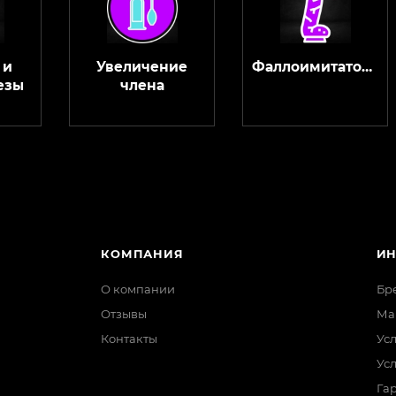
 и
Увеличение
Фаллоимитаторы
езы
члена
КОМПАНИЯ
И
О компании
Бр
Отзывы
Ма
Контакты
Ус
Ус
Гар