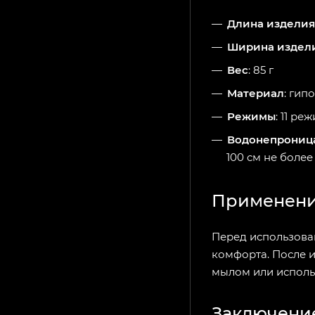
Длина изделия
Ширина издел
Вес
: 85 г
Материал
: гип
Режимы
: 11 р
Водонепрониц
100 см не более
Применени
Перед использова
комфорта. После 
мылом или исполь
Заключени