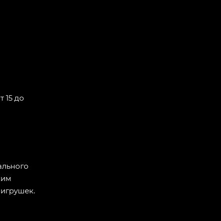
т 15 до
ального
ким
игрушек.