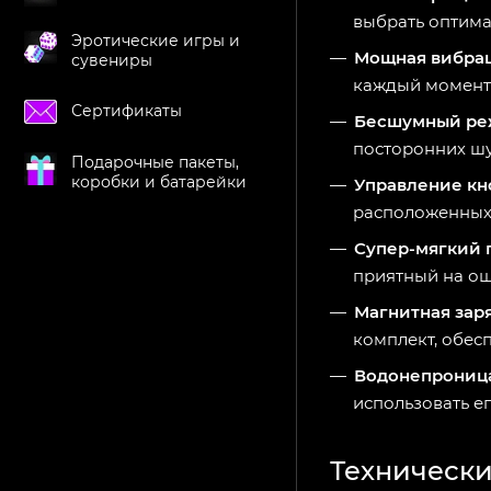
выбрать оптима
Эротические игры и
Мощная вибра
сувениры
каждый момент
Сертификаты
Бесшумный р
посторонних ш
Подарочные пакеты,
коробки и батарейки
Управление к
расположенных 
Супер-мягкий 
приятный на ощ
Магнитная зар
комплект, обесп
Водонепрониц
использовать ег
Технически