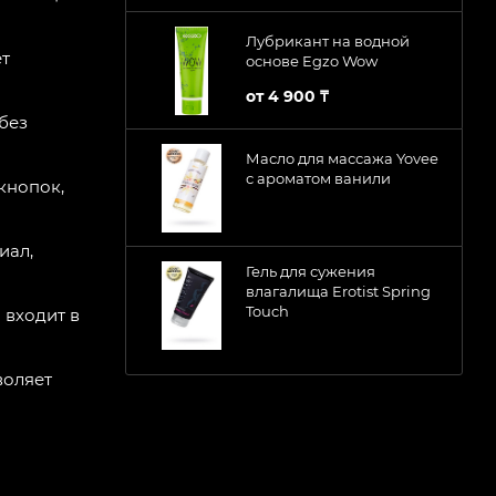
Лубрикант на водной
ет
основе Egzo Wow
от
4 900 ₸
без
Масло для массажа Yovee
с ароматом ванили
кнопок,
иал,
Гель для сужения
влагалища Erotist Spring
Touch
 входит в
воляет