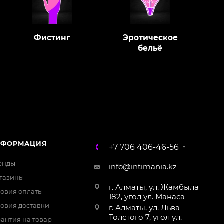
Фистинг
Эротическое
бельё
ChatApp
online
Магазин Интимания
Нажмите на кнопку ниже для связи с нами
НФОРМАЦИЯ
+7 706 406-46-56
WhatsApp
енды
info@intimania.kz
газины
г. Алматы, ул. Жамбыла
ловия оплаты
182, угол ул. Манаса
ловия доставки
г. Алматы, ул. Льва
Толстого 7, угол ул.
антия на товар