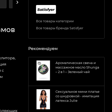
А
ДОСТАВКА
Все товары категории
змов
Все товары бренда Satisfyer
Рекомендуем
литора,
Ароматическая свеча и
ция
массажное масло Shunga
 с
– 2 в 1 – Зеленый чай
им
Сексуальное мини платье
со шнуровкой - имитация
латекса Julie
зволяющих