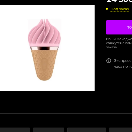
Под заказ
ПО
Наши менедже
свяжутся с вам
заказа
Экспресс
часа по 