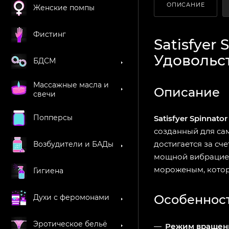
ОПИСАНИЕ
Женские помпы
Фистинг
Satisfyer 
Удовольс
БДСМ
Массажные масла и
Описание
свечи
Попперсы
Satisfyer Spinnator
созданный для са
достигается за сч
Возбудители и БАДы
мощной вибрацией
мороженым, которо
Гигиена
Особеннос
Духи с феромонами
Эротическое бельё
Режим вращен