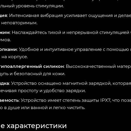
льный уровень стимуляции.
ция
: Интенсивная вибрация усиливает ощущения и дела
 неповторимым.
ежим
: Наслаждайтесь тихой и непрерывной стимуляцией 
умов.
нопками
: Удобное и интуитивное управление с помощью 
на корпусе.
гипоаллергенный силикон
: Высококачественный матер
упь и безопасный для кожи.
ядка
: Устройство оснащено магнитной зарядкой, которая
ечивая простоту и удобство зарядки.
аемость
: Устройство имеет степень защиты IPX7, что поз
о в душе или ванной и легко чистить.
е характеристики