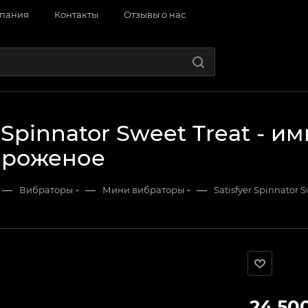
пания
Контакты
Отзывы о нас
r Spinnator Sweet Treat - 
ороженое
—
—
—
Вибраторы
Мини вибраторы
Satisfyer Spinnator
24 50