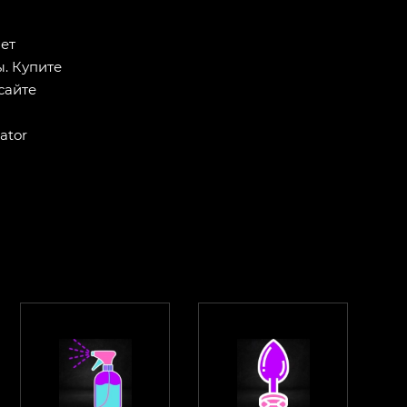
чет
. Купите
сайте
ator