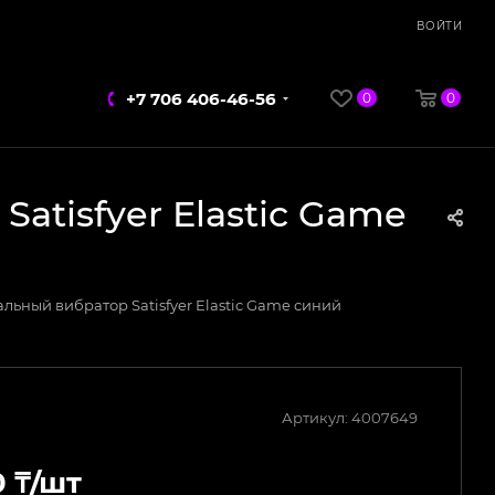
ВОЙТИ
+7 706 406-46-56
0
0
tisfyer Elastic Game
ьный вибратор Satisfyer Elastic Game синий
Артикул:
4007649
0
₸
/шт