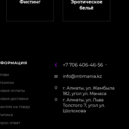
Фистинг
Эротическое
бельё
ChatApp
online
Магазин Интимания
Нажмите на кнопку ниже для связи с нами
НФОРМАЦИЯ
+7 706 406-46-56
WhatsApp
енды
info@intimania.kz
газины
г. Алматы, ул. Жамбыла
ловия оплаты
182, угол ул. Манаса
ловия доставки
г. Алматы, ул. Льва
Толстого 7, угол ул.
антия на товар
Шолохова
литика
прос-ответ