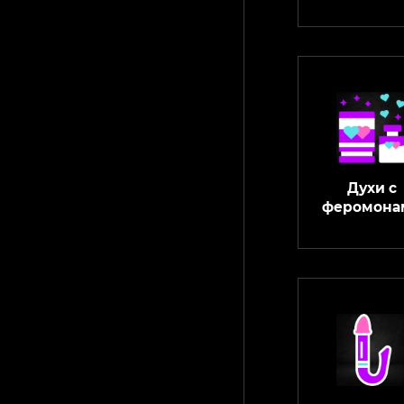
Духи с
феромона