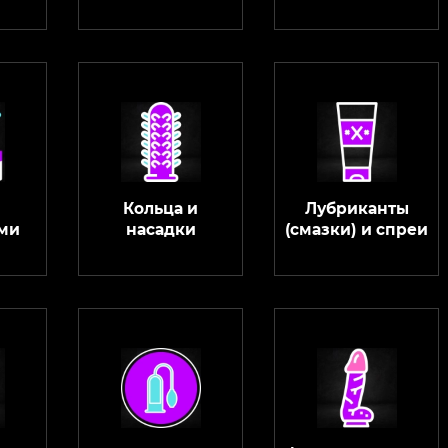
Кольца и
Лубриканты
ми
насадки
(смазки) и спреи