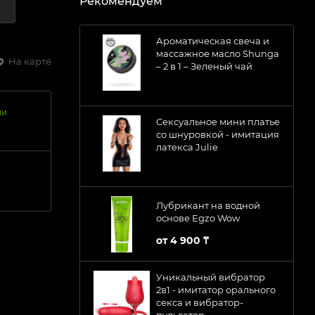
Рекомендуем
Ароматическая свеча и
массажное масло Shunga
На карте
– 2 в 1 – Зеленый чай
ии
Сексуальное мини платье
со шнуровкой - имитация
латекса Julie
Лубрикант на водной
основе Egzo Wow
от
4 900 ₸
Уникальный вибратор
2в1 - имитатор орального
секса и вибратор-
пульсатор