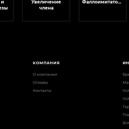
 и
Увеличение
Фаллоимитаторы
езы
члена
КОМПАНИЯ
И
О компании
Бр
Отзывы
Ма
Контакты
Ус
Ус
Гар
По
Во