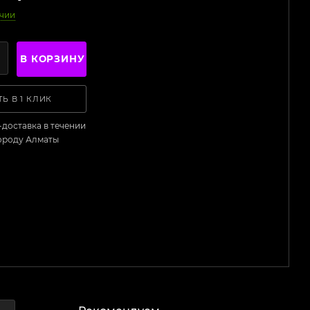
ичии
В КОРЗИНУ
Ь В 1 КЛИК
-доставка в течении
городу Алматы