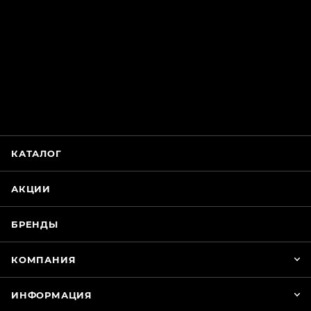
ChatApp
online
Магазин Интимания
Нажмите на кнопку ниже для связи с нами
КАТАЛОГ
WhatsApp
АКЦИИ
БРЕНДЫ
КОМПАНИЯ
ИНФОРМАЦИЯ