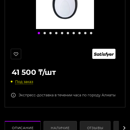
41 500
₸
/шт
Под заказ
Экспресс-доставка в течении часа по городу Алматы
ОПИСАНИЕ
НАЛИЧИЕ
ОТЗЫВЫ
КАК