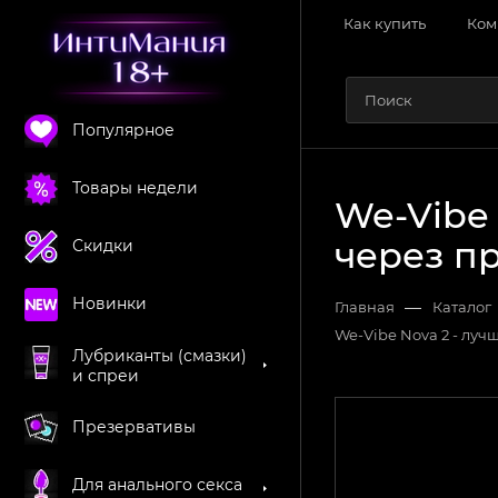
Как купить
Ком
Популярное
Товары недели
We-Vibe
через п
Скидки
Новинки
—
Главная
Каталог
We-Vibe Nova 2 - лу
Лубриканты (смазки)
и спреи
Презервативы
Для анального секса