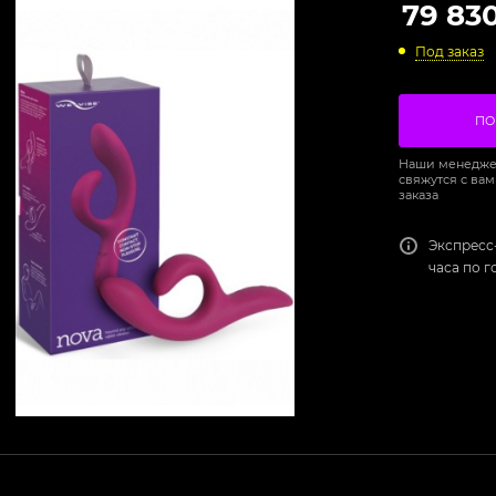
79 83
Под заказ
ПО
Наши менедже
свяжутся с вам
заказа
Экспресс
часа по 