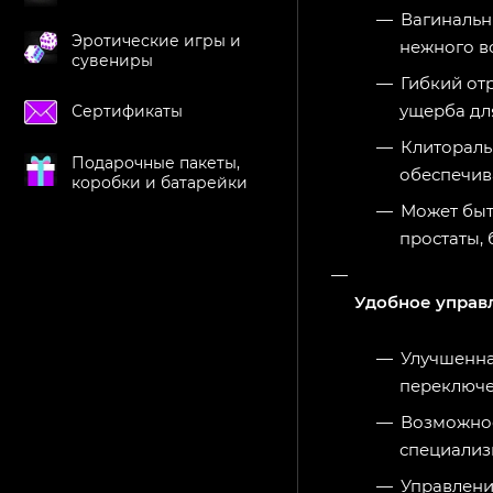
Вагинальн
Эротические игры и
нежного в
сувениры
Гибкий от
ущерба дл
Сертификаты
Клитораль
Подарочные пакеты,
обеспечив
коробки и батарейки
Может быт
простаты,
Удобное управ
Улучшенна
переключе
Возможнос
специализ
Управлени