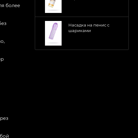
ля более
без
Насадка на пенис с
шариками
о,
ер
ерез
юбой