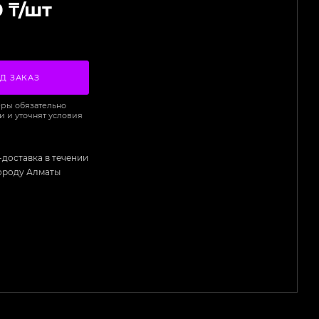
0
₸
/шт
Д ЗАКАЗ
ры обязательно
и и уточнят условия
-доставка в течении
городу Алматы