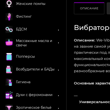
Женские помпы
ОПИСАНИЕ
Фистинг
Вибратор
БДСМ
Описание:
We-Vib
Массажные масла и
свечи
на звание самой у
практически под 
Попперсы
максимальный ком
функциональности
Возбудители и БАДы
разнообразные во
Гигиена
Основные характ
Духи с феромонами
Универсальност
Эротическое бельё