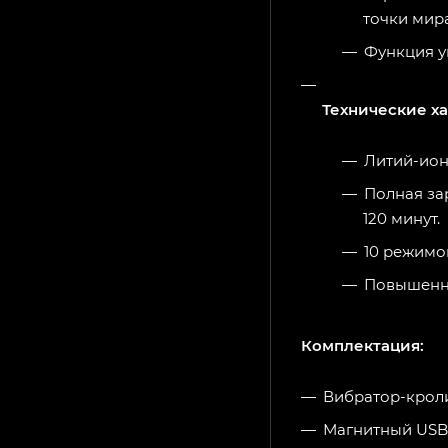
точки мира
Функция у
Технические х
Литий-ион
Полная за
120 минут.
10 режимо
Повышенна
Комплектация:
Вибратор-кроли
Магнитный USB 