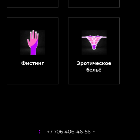
Фистинг
Эротическое
бельё
ChatApp
online
Магазин Интимания
Нажмите на кнопку ниже для связи с нами
+7 706 406-46-56
WhatsApp