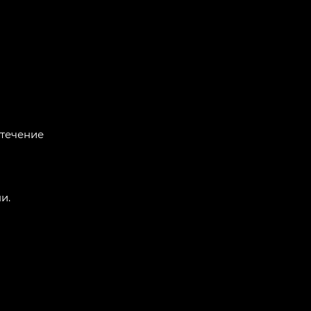
 течение
и.