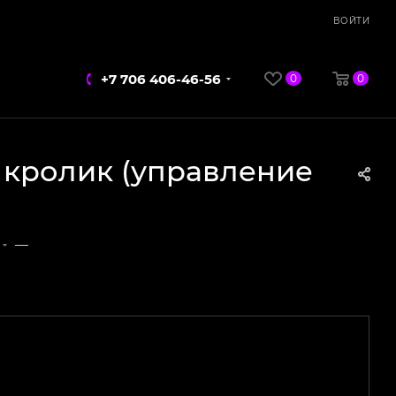
ВОЙТИ
+7 706 406-46-56
0
0
р кролик (управление
—