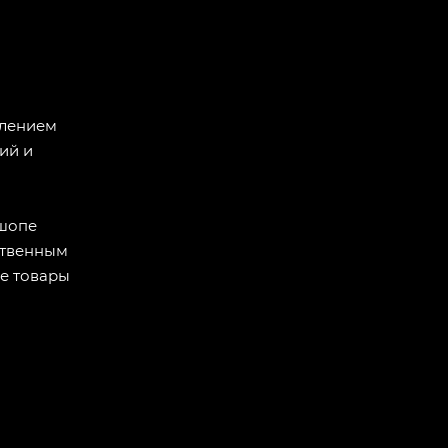
влением
ий и
сшопе
ственным
е товары