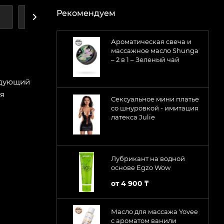
Рекомендуем
А
ДОСТАВКА
Ароматическая свеча и
массажное масло Shunga
– 2 в 1 – Зеленый чай
ндующий
ся
Сексуальное мини платье
со шнуровкой - имитация
латекса Julie
Лубрикант на водной
основе Egzo Wow
от
4 900 ₸
Масло для массажа Yovee
с ароматом ванили