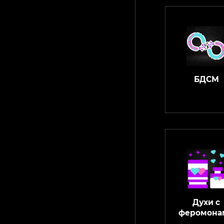
БДСМ
Духи с
феромона