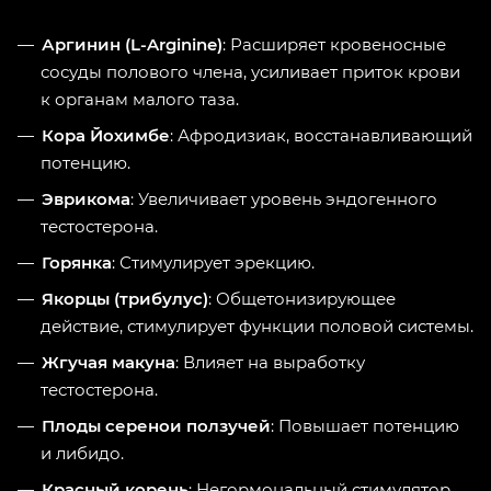
Аргинин (L-Arginine)
: Расширяет кровеносные
сосуды полового члена, усиливает приток крови
к органам малого таза.
Кора Йохимбе
: Афродизиак, восстанавливающий
потенцию.
Эврикома
: Увеличивает уровень эндогенного
тестостерона.
Горянка
: Стимулирует эрекцию.
Якорцы (трибулус)
: Общетонизирующее
действие, стимулирует функции половой системы.
Жгучая макуна
: Влияет на выработку
тестостерона.
Плоды серенои ползучей
: Повышает потенцию
и либидо.
Красный корень
: Негормональный стимулятор