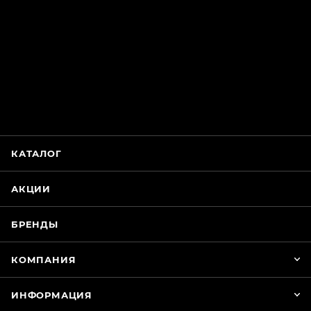
ChatApp
online
Магазин Интимания
Нажмите на кнопку ниже для связи с нами
КАТАЛОГ
WhatsApp
АКЦИИ
БРЕНДЫ
КОМПАНИЯ
ИНФОРМАЦИЯ