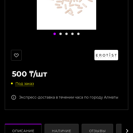
500
₸
/шт
Под заказ
Экспресс-доставка в течении часа по городу Алматы
ОПИСАНИЕ
НАЛИЧИЕ
ОТЗЫВЫ
КАК