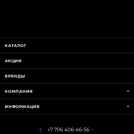
ChatApp
online
Магазин Интимания
Нажмите на кнопку ниже для связи с нами
КАТАЛОГ
WhatsApp
АКЦИИ
БРЕНДЫ
КОМПАНИЯ
ИНФОРМАЦИЯ
+7 706 406-46-56