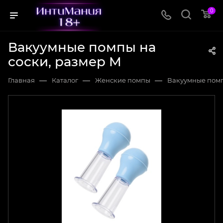
0
Вакуумные помпы на
соски, размер M
—
—
—
Главная
Каталог
Женские помпы
Вакуумные помп