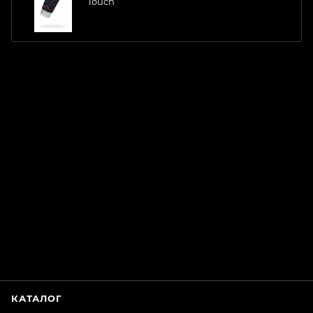
Touch
ChatApp
online
Магазин Интимания
Нажмите на кнопку ниже для связи с нами
КАТАЛОГ