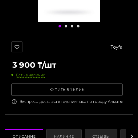
Toyfa
3 900
₸
/шт
Есть в наличии
КУПИТЬ В 1 КЛИК
Экспресс-доставка в течении часа по городу Алматы
ОПИСАНИЕ
НАЛИЧИЕ
ОТЗЫВЫ
КАК