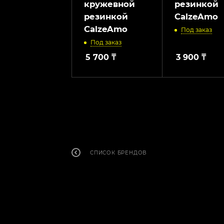
кружевной
резинкой
резинкой
CalzeAmo
CalzeAmo
Под заказ
Под заказ
5 700
₸
3 900
₸
СПИСОК БРЕНДОВ