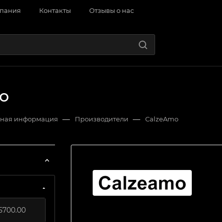
пания
Контакты
Отзывы о нас
o
—
—
ная информация
Производители
CalzeAmo