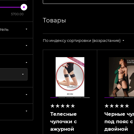
5700.00
Товары
тель
По индексу сортировки (возрастание)
Телесные
Черные чу
чулочки с
под пояс с
ажурной
двойной