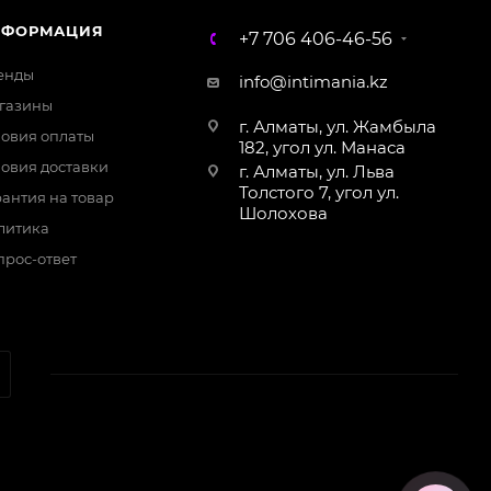
НФОРМАЦИЯ
+7 706 406-46-56
WhatsApp
енды
info@intimania.kz
газины
г. Алматы, ул. Жамбыла
ловия оплаты
182, угол ул. Манаса
ловия доставки
г. Алматы, ул. Льва
Толстого 7, угол ул.
антия на товар
Шолохова
литика
прос-ответ