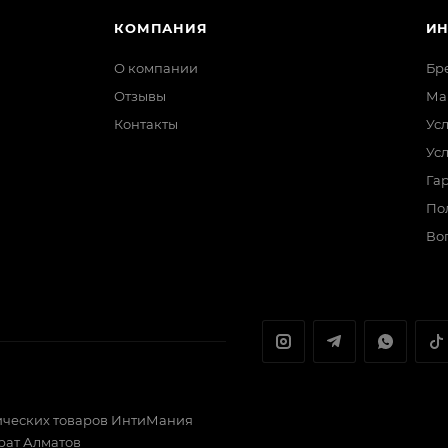
КОМПАНИЯ
И
О компании
Бр
Отзывы
Ма
Контакты
Ус
Ус
Гар
По
Во
ических товаров ИнтиМания
йрат Алматов